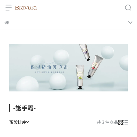
-護手霜-
預設排序
共 3 件商品