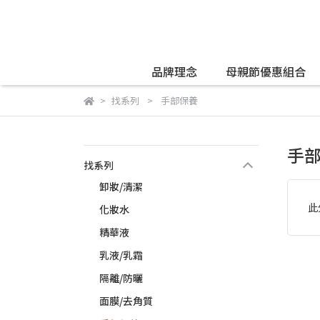
品牌理念
母親節優惠組合
找系列
手部保養
手
找系列
卸妝/清潔
此
化妝水
精華液
乳液/乳霜
隔離/防曬
面膜/去角質