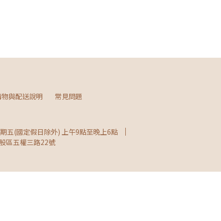
購物與配送說明
常見問題
五(國定假日除外) 上午9點至晚上6點
股區五權三路22號
d by
CYBERBIZ
.