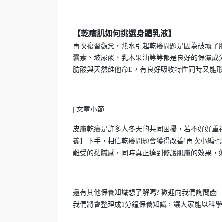
【乾癢肌如何挑選身體乳液】
再次複習觀念，熱水引起乾癢問題是因為破壞了
囊素、玻尿酸、乳木果油等等都是良好的保濕成
肪酸與天然維他命E，有良好吸收特性同時又能
| 文章小節 |
皮膚乾癢是許多人冬天的共同困擾，若不好好重
養】下手，相信乾癢問題會獲得改善!再次小編也
難受的黏膩感，同時真正達到修護肌膚的效果，
還有其他保養知識想了解嗎? 歡迎向我們詢問📩
我們將會整理成1分鐘保養知識，讓大家能以科學