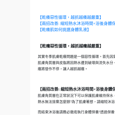
【乾癢惡性循環，越抓越癢越嚴重】
【兩招改善: 縮短熱水沐浴時間+浴後身體
【乾癢肌如何挑選身體乳液】
【乾癢惡性循環，越抓越癢越嚴重】
其實冬季肌膚乾癢問題是一個惡性循環。首先因
肌膚角質層與皮脂將因熱水遭到破壞與流失水分
癢將發作不停，讓人越抓越癢。
【兩招改善: 縮短熱水沐浴時間+浴後身體
肌膚角質層在正常狀況下可以保護肌膚維持保水
熱水無法捨棄怎麼辦?為了肌膚著想，請縮短沐浴
而結束沐浴後請務必徹底執行身體保養!透過保