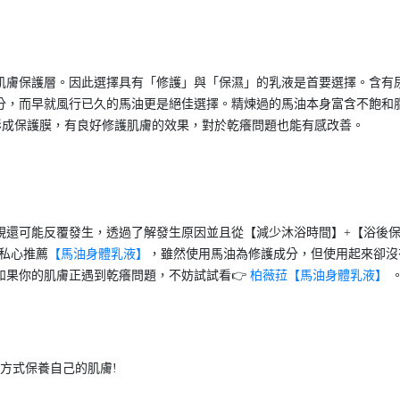
肌膚保護層。因此選擇具有「修護」與「保濕」的乳液是首要選擇。含有
分，而早就風行已久的馬油更是絕佳選擇。精煉過的馬油本身富含不飽和
形成保護膜，有良好修護肌膚的效果，對於乾癢問題也能有感改善。
視還可能反覆發生，透過了解發生原因並且從【減少沐浴時間】+【浴後
私心推薦
【馬油身體乳液】
，雖然使用馬油為修護成分，但使用起來卻沒
如果你的肌膚正遇到乾癢問題，不妨試試看👉
柏薇菈【馬油身體乳液】
方式保養自己的肌膚!