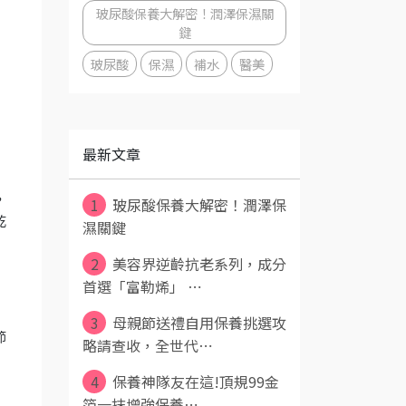
玻尿酸保養大解密！潤澤保濕關
鍵
玻尿酸
保濕
補水
醫美
最新文章
，
1
玻尿酸保養大解密！潤澤保
乾
濕關鍵
2
美容界逆齡抗老系列，成分
首選「富勒烯」 ⋯
3
母親節送禮自用保養挑選攻
節
略請查收，全世代⋯
4
保養神隊友在這!頂規99金
箔一抹增強保養⋯