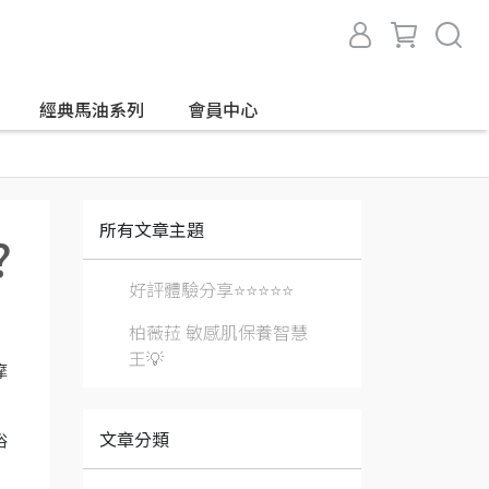
經典馬油系列
會員中心
所有文章主題
?
好評體驗分享⭐⭐⭐⭐⭐
柏薇菈 敏感肌保養智慧
王💡
摩
文章分類
浴