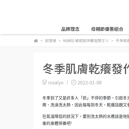
品牌理念
母親節優惠組合
部落格
柏薇菈 敏感肌保養智慧王💡
冬季肌
冬季肌膚乾癢發
rosalyn
2022-01-08
冬季到了又是許多人「抓」不停的季節，引起冬
擦、洗澡洗太熱，因此每每到冬天，乾癢話題又
在氣溫降低的狀況下，要別洗太熱的水應該是地獄
後的身體保養吧!