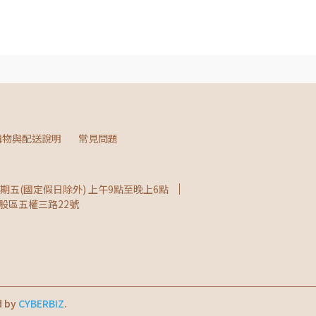
購物與配送說明
常見問題
五(國定假日除外) 上午9點至晚上6點
股區五權三路22號
d by
CYBERBIZ
.