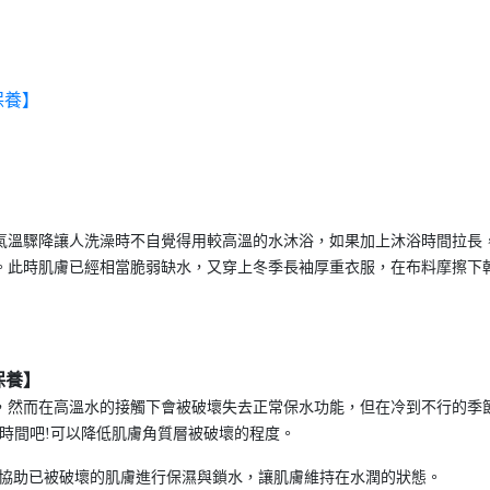
保養】
氣溫驟降讓人洗澡時不自覺得用較高溫的水沐浴，如果加上沐浴時間拉長
。此時肌膚已經相當脆弱缺水，又穿上冬季長袖厚重衣服，在布料摩擦下
保養】
，然而在高溫水的接觸下會被破壞失去正常保水功能，但在冷到不行的季
時間吧!可以降低肌膚角質層被破壞的程度。
養協助已被破壞的肌膚進行保濕與鎖水，讓肌膚維持在水潤的狀態。