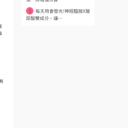
5
每天用會發光!神經醯胺X玻
尿酸雙成分，讓⋯
尿
脂
保
有
。